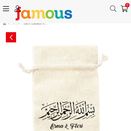
0
İsim Baskılı Kese Bismillahirrahmannirrahim