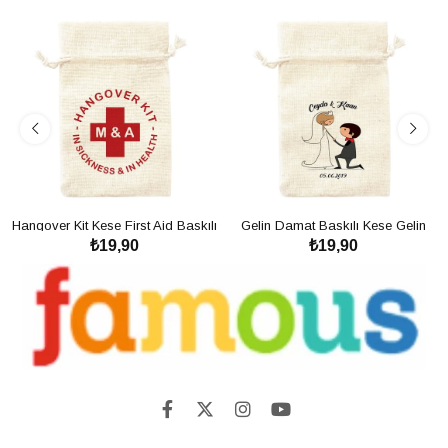
Hangover Kit Kese First Aid Baskılı
Gelin Damat Baskılı Kese Gelin
₺19,90
₺19,90
Kese - Bekarlığa Veda Partisi
Damat
SEPETE EKLE
SEPETE EKLE