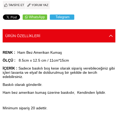
TAVSIYE ET
YORUM YAZ
WhatsApp
Telegram
ÜRÜN ÖZELLIKLERI
RENK :
Ham Bez Amerikan Kumaş
ÖLÇÜ :
8.5cm x 12.5 cm / 11cm*15cm
İÇERİK :
Sadece baskılı boş kese olarak sipariş verebileceğiniz gibi
içleri lavanta ve elyaf ile doldurulmuş bir şekilde de tercih
edebilirsiniz.
Baskılı olarak gönderilir.
Ham bez amerikan kumaş üzerine baskıdır, Kendinden İplidir.
Minimum sipariş 20 adettir.