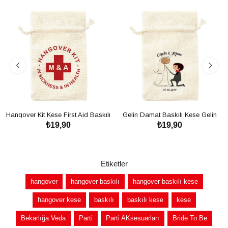
Hangover Kit Kese First Aid Baskılı
Gelin Damat Baskılı Kese Gelin
₺19,90
₺19,90
Kese - Bekarlığa Veda Partisi
Damat
SEPETE EKLE
SEPETE EKLE
Etiketler
hangover
hangover baskılı
hangover baskılı kese
hangover kese
baskılı
baskılı kese
kese
Bekarlığa Veda
Parti
Parti AKsesuarları
Bride To Be