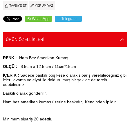
TAVSIYE ET
YORUM YAZ
WhatsApp
Telegram
ÜRÜN ÖZELLIKLERI
RENK :
Ham Bez Amerikan Kumaş
ÖLÇÜ :
8.5cm x 12.5 cm / 11cm*15cm
İÇERİK :
Sadece baskılı boş kese olarak sipariş verebileceğiniz gibi
içleri lavanta ve elyaf ile doldurulmuş bir şekilde de tercih
edebilirsiniz.
Baskılı olarak gönderilir.
Ham bez amerikan kumaş üzerine baskıdır, Kendinden İplidir.
Minimum sipariş 20 adettir.