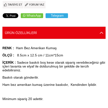
TAVSIYE ET
YORUM YAZ
WhatsApp
Telegram
ÜRÜN ÖZELLIKLERI
RENK :
Ham Bez Amerikan Kumaş
ÖLÇÜ :
8.5cm x 12.5 cm / 11cm*15cm
İÇERİK :
Sadece baskılı boş kese olarak sipariş verebileceğiniz gibi
içleri lavanta ve elyaf ile doldurulmuş bir şekilde de tercih
edebilirsiniz.
Baskılı olarak gönderilir.
Ham bez amerikan kumaş üzerine baskıdır, Kendinden İplidir.
Minimum sipariş 20 adettir.