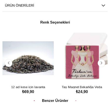
ÜRÜN ÖNERILERI
Renk Seçenekleri
12 ad kese için lavanta
Taş Magnet Bekarlığa Veda
₺69,90
₺24,90
Gecesi Kına Hediyelik Gelin ve
SEPETE EKLE
SEPETE EKLE
Nedimeleri
Benzer Ürünler