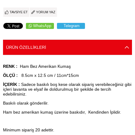
TAVSIYE ET
YORUM YAZ
WhatsApp
Telegram
ÜRÜN ÖZELLIKLERI
RENK :
Ham Bez Amerikan Kumaş
ÖLÇÜ :
8.5cm x 12.5 cm / 11cm*15cm
İÇERİK :
Sadece baskılı boş kese olarak sipariş verebileceğiniz gibi
içleri lavanta ve elyaf ile doldurulmuş bir şekilde de tercih
edebilirsiniz.
Baskılı olarak gönderilir.
Ham bez amerikan kumaş üzerine baskıdır, Kendinden İplidir.
Minimum sipariş 20 adettir.