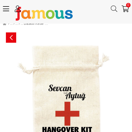
0
Baskılı Kese Hangover Kit Yarın Bizi Hatırlamanız Dileğiyle