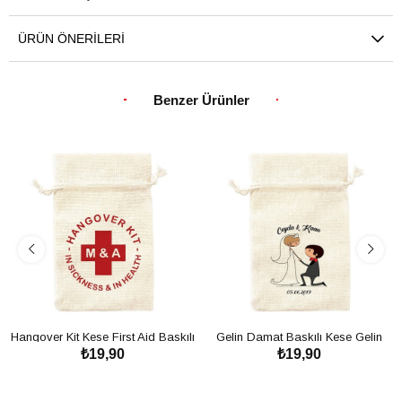
ÜRÜN ÖNERILERI
Benzer Ürünler
Hangover Kit Kese First Aid Baskılı
Gelin Damat Baskılı Kese Gelin
₺19,90
₺19,90
Kese - Bekarlığa Veda Partisi
Damat
SEPETE EKLE
SEPETE EKLE