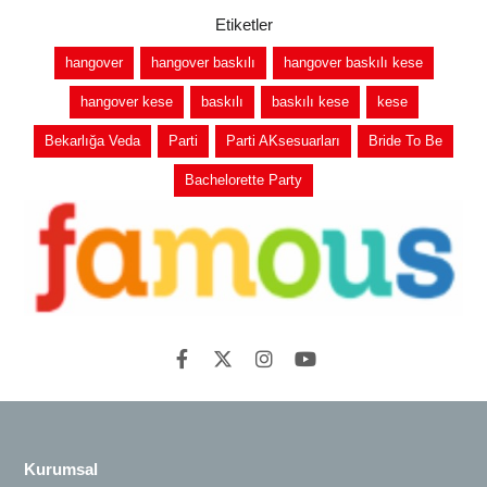
Etiketler
hangover
hangover baskılı
hangover baskılı kese
hangover kese
baskılı
baskılı kese
kese
Bekarlığa Veda
Parti
Parti AKsesuarları
Bride To Be
Bachelorette Party
Kurumsal