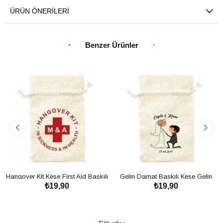
ÜRÜN ÖNERILERI
Benzer Ürünler
Hangover Kit Kese First Aid Baskılı
Gelin Damat Baskılı Kese Gelin
₺19,90
₺19,90
Kese - Bekarlığa Veda Partisi
Damat
SEPETE EKLE
SEPETE EKLE