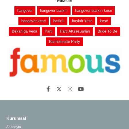
Etiketler
hangover
hangover baskılı
hangover baskılı kese
hangover kese
baskılı
baskılı kese
kese
Bekarlığa Veda
Parti
Parti AKsesuarları
Bride To Be
Bachelorette Party
Kurumsal
Anasayfa