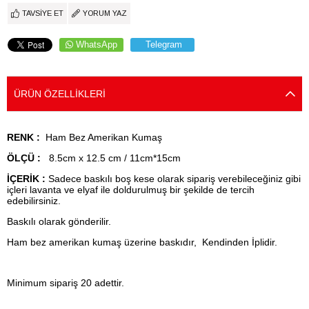
TAVSIYE ET
YORUM YAZ
WhatsApp
Telegram
ÜRÜN ÖZELLIKLERI
RENK :
Ham Bez Amerikan Kumaş
ÖLÇÜ :
8.5cm x 12.5 cm / 11cm*15cm
İÇERİK :
Sadece baskılı boş kese olarak sipariş verebileceğiniz gibi
içleri lavanta ve elyaf ile doldurulmuş bir şekilde de tercih
edebilirsiniz.
Baskılı olarak gönderilir.
Ham bez amerikan kumaş üzerine baskıdır, Kendinden İplidir.
Minimum sipariş 20 adettir.