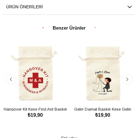
ÜRÜN ÖNERILERI
Benzer Ürünler
Hangover Kit Kese First Aid Baskılı
Gelin Damat Baskılı Kese Gelin
₺19,90
₺19,90
Kese - Bekarlığa Veda Partisi
Damat
SEPETE EKLE
SEPETE EKLE