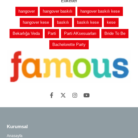
Etiketler
hangover
hangover baskılı
hangover baskılı kese
hangover kese
baskılı
baskılı kese
kese
Bekarlığa Veda
Parti
Parti AKsesuarları
Bride To Be
Bachelorette Party
Kurumsal
Anasayfa