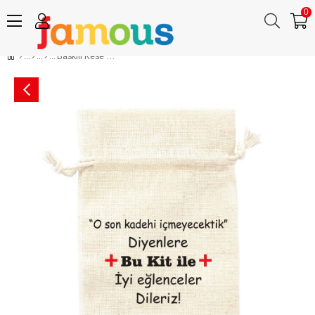
0
Baskılı Kese Hangover O Son Kadehi İçmeyecektik