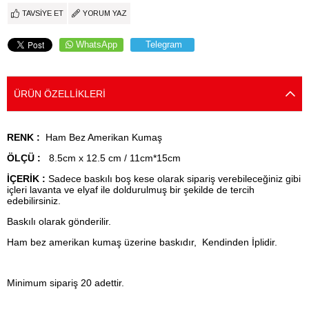
TAVSIYE ET
YORUM YAZ
WhatsApp
Telegram
ÜRÜN ÖZELLIKLERI
RENK :
Ham Bez Amerikan Kumaş
ÖLÇÜ :
8.5cm x 12.5 cm / 11cm*15cm
İÇERİK :
Sadece baskılı boş kese olarak sipariş verebileceğiniz gibi
içleri lavanta ve elyaf ile doldurulmuş bir şekilde de tercih
edebilirsiniz.
Baskılı olarak gönderilir.
Ham bez amerikan kumaş üzerine baskıdır, Kendinden İplidir.
Minimum sipariş 20 adettir.