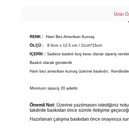
Ürün Öz
RENK :
Ham Bez Amerikan Kumaş
ÖLÇÜ :
8.5cm x 12.5 cm / 11cm*15cm
İÇERİK :
Sadece baskılı boş kese olarak sipariş verebile
Baskılı olarak gönderilir.
Ham bez amerikan kumaş üzerine baskıdır, Kendinden 
Minimum sipariş 20 adettir.
Önemli Not:
Üzerine yazılmasını istediğiniz notu 
takdirde baskıdan önce sizinle iletişime geçeceğ
Hazırlanan çalışma baskıdan önce onayınıza sun