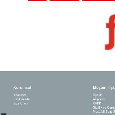
Kurumsal
Müşteri İlişk
Anasayfa
Üyelik
Hakkımızda
Alışveriş
Bize Ulaşın
KVKK
Gizlilik ve Çerez
Mesafeli Satış 