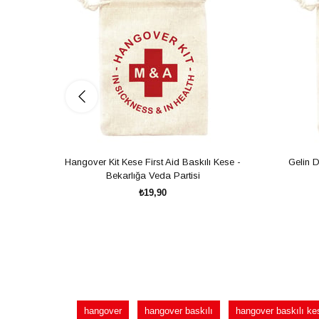
Hangover Kit Kese First Aid Baskılı Kese -
Gelin 
Bekarlığa Veda Partisi
₺19,90
SEPETE EKLE
hangover
hangover baskılı
hangover baskılı ke