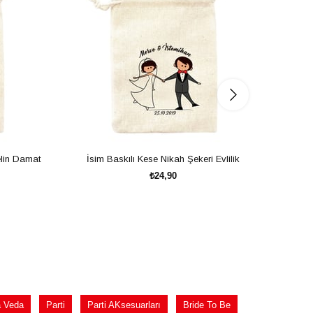
elin Damat
İsim Baskılı Kese Nikah Şekeri Evlilik
İsi
₺24,90
SEPETE EKLE
a Veda
Parti
Parti AKsesuarları
Bride To Be