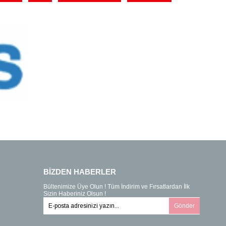
BİZDEN HABERLER
Bültenimize Üye Olun ! Tüm İndirim ve Fırsatlardan İlk
Sizin Haberiniz Olsun !
Gönder