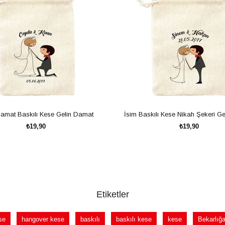
Damat Baskılı Kese Gelin Damat
İsim Baskılı Kese Nikah Şekeri G
₺19,90
₺19,90
SEPETE EKLE
SEPETE EKLE
Etiketler
se
hangover kese
baskılı
baskılı kese
kese
Bekarlığ