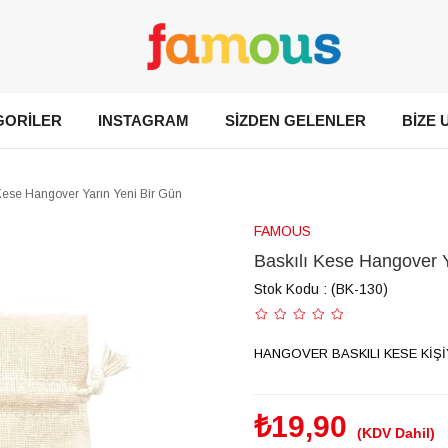
GORİLER
INSTAGRAM
SİZDEN GELENLER
BİZE 
 Kese Hangover Yarın Yeni Bir Gün
FAMOUS
Baskılı Kese Hangover Y
Stok Kodu
(BK-130)
HANGOVER BASKILI KESE KİŞİ
₺19,90
(KDV Dahil)