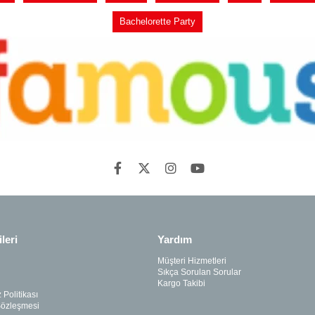
Bachelorette Party
ileri
Yardım
Müşteri Hizmetleri
Sıkça Sorulan Sorular
Kargo Takibi
 Politikası
Sözleşmesi