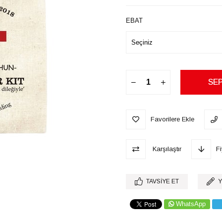
EBAT
Favorilere Ekle
Karşılaştır
F
TAVSIYE ET
Y
WhatsApp