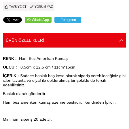
TAVSIYE ET
YORUM YAZ
WhatsApp
Telegram
ÜRÜN ÖZELLIKLERI
RENK :
Ham Bez Amerikan Kumaş
ÖLÇÜ :
8.5cm x 12.5 cm / 11cm*15cm
İÇERİK :
Sadece baskılı boş kese olarak sipariş verebileceğiniz gibi
içleri lavanta ve elyaf ile doldurulmuş bir şekilde de tercih
edebilirsiniz.
Baskılı olarak gönderilir.
Ham bez amerikan kumaş üzerine baskıdır, Kendinden İplidir.
Minimum sipariş 20 adettir.