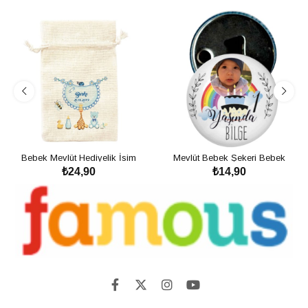
Bebek Mevlüt Hediyelik İsim
Mevlüt Bebek Şekeri Bebek
₺24,90
₺14,90
Baskılı Lavanta Kesesi Biberon Ve
Magnet İsimli Kapak Açacak
SEPETE EKLE
SEPETE EKLE
Hayvanlar
Fotoğraflı Pastam