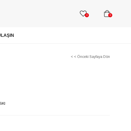
0
0
ULAŞIN
< < Önceki Sayfaya Dön
SKI