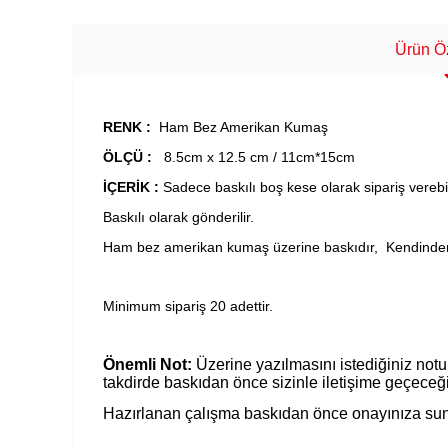
Ürün Öz
RENK :
Ham Bez Amerikan Kumaş
ÖLÇÜ :
8.5cm x 12.5 cm / 11cm*15cm
İÇERİK :
Sadece baskılı boş kese olarak sipariş verebile
Baskılı olarak gönderilir.
Ham bez amerikan kumaş üzerine baskıdır, Kendinden 
Minimum sipariş 20 adettir.
Önemli Not:
Üzerine yazılmasını istediğiniz notu 
takdirde baskıdan önce sizinle iletişime geçeceğ
Hazırlanan çalışma baskıdan önce onayınıza sun