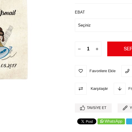
EBAT
Favorilere Ekle
Karşılaştır
F
TAVSIYE ET
Y
WhatsApp