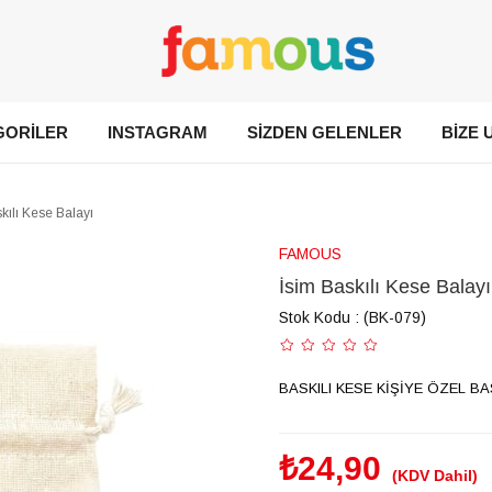
GORİLER
INSTAGRAM
SİZDEN GELENLER
BİZE 
kılı Kese Balayı
FAMOUS
İsim Baskılı Kese Balayı
Stok Kodu
(BK-079)
BASKILI KESE KİŞİYE ÖZEL BA
₺24,90
(KDV Dahil)