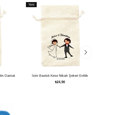
Yeni
Ürün
elin Damat
İsim Baskılı Kese Nikah Şekeri Evlilik
İsi
₺24,90
SEPETE EKLE