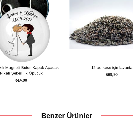
kılı Magnetli Buton Kapak Açacak
12 ad kese için lavanta
Nikah Şekeri İlk Öpücük
₺69,90
₺14,90
SEPETE EKLE
SEPETE EKLE
Benzer Ürünler