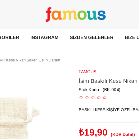
GORİLER
INSTAGRAM
SİZDEN GELENLER
BİZE 
skılı Kese Nikah Şekeri Gelin Damat
FAMOUS
İsim Baskılı Kese Nikah
Stok Kodu
(BK-004)
BASKILI KESE KİŞİYE ÖZEL BA
₺19,90
(KDV Dahil)