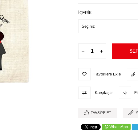
İÇERİK
Favorilere Ekle
Karşılaştır
F
TAVSIYE ET
Y
WhatsApp