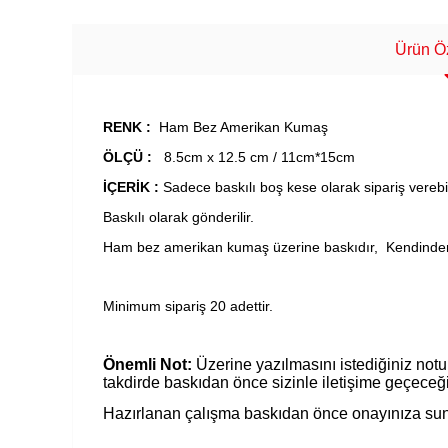
Ürün Öz
RENK :
Ham Bez Amerikan Kumaş
ÖLÇÜ :
8.5cm x 12.5 cm / 11cm*15cm
İÇERİK :
Sadece baskılı boş kese olarak sipariş verebile
Baskılı olarak gönderilir.
Ham bez amerikan kumaş üzerine baskıdır, Kendinden 
Minimum sipariş 20 adettir.
Önemli Not:
Üzerine yazılmasını istediğiniz notu 
takdirde baskıdan önce sizinle iletişime geçeceğ
Hazırlanan çalışma baskıdan önce onayınıza sun