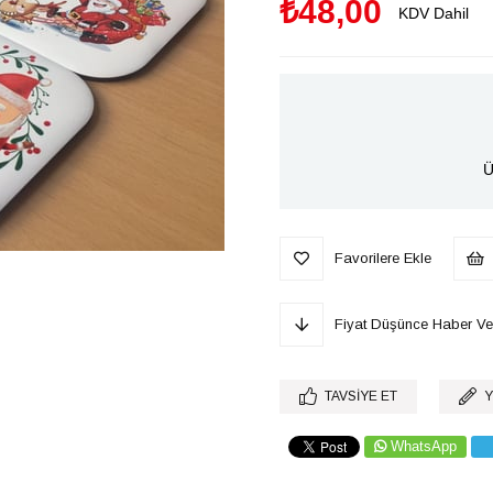
₺48,00
KDV Dahil
Ü
Favorilere Ekle
Fiyat Düşünce Haber Ve
TAVSIYE ET
Y
WhatsApp