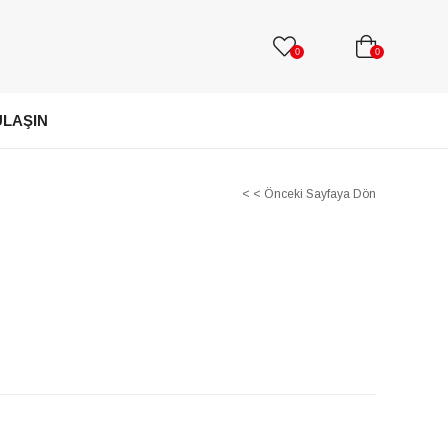
0
0
ULAŞIN
< < Önceki Sayfaya Dön