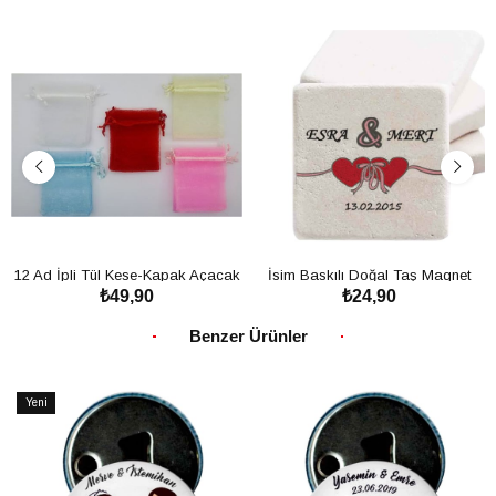
12 Ad İpli Tül Kese-Kapak Açacak
İsim Baskılı Doğal Taş Magnet
₺49,90
₺24,90
Doğal Taş Magnet için Kese
Nişan Yüzükleri
SEPETE EKLE
SEPETE EKLE
Benzer Ürünler
Yeni
Ürün