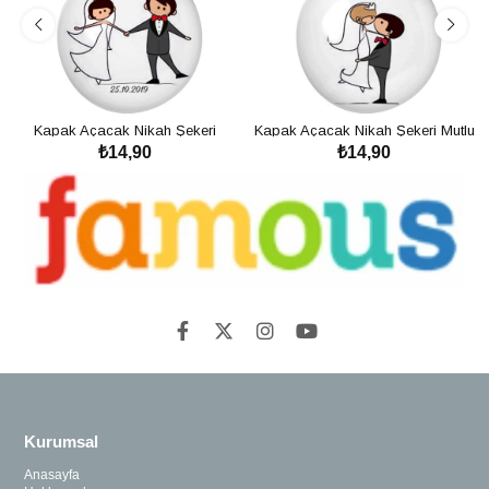
Kapak Açacak Nikah Şekeri
Kapak Açacak Nikah Şekeri Mutlu
₺14,90
₺14,90
Kavuşma
Son
SEPETE EKLE
SEPETE EKLE
Kurumsal
Anasayfa