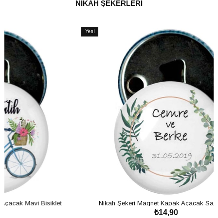
NİKAH ŞEKERLERİ
Yeni
Yeni
Ürün
Ürün
et
Nikah Şekeri Magnet Kapak Açacak Sarmaşık
Ni
₺14,90