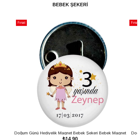
SEPETE EKLE
BEBEK ŞEKERİ
t
Fırsat
ü
Ürünü
 Günü Hediyelik Magnet Bebek Şekeri Bebek Magnet
Doğum Günü Magne
₺14,90
İsimli Kapak Açacak Prenses