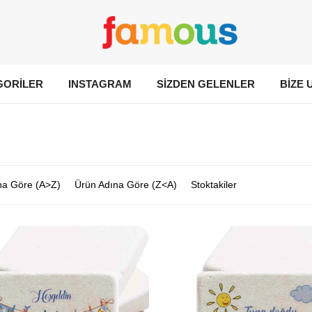
GORİLER
INSTAGRAM
SİZDEN GELENLER
BİZE 
na Göre (A>Z)
Ürün Adına Göre (Z<A)
Stoktakiler