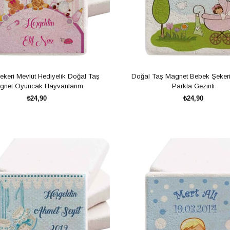
keri Mevlüt Hediyelik Doğal Taş
Doğal Taş Magnet Bebek Şeker
gnet Oyuncak Hayvanlarım
Parkta Gezinti
₺24,90
₺24,90
SEPETE EKLE
SEPETE EKLE