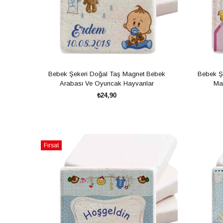
Bebek Şekeri Doğal Taş Magnet Bebek
Bebek Şe
Arabası Ve Oyuncak Hayvanlar
Ma
₺24,90
SEPETE EKLE
Fırsat
Ürünü