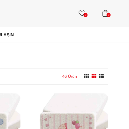
0
0
ULAŞIN
46 Ürün