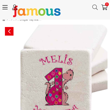
0
Doğal Taş Magnet İsim Baskılı 1 Yaş Doğum Günü Hedizyesi Dinozor