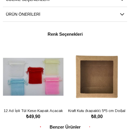
ÜRÜN ÖNERILERI
Renk Seçenekleri
12 Ad İpli Tül Kese-Kapak Açacak
Kraft Kutu (kapaklı) 5*5 cm Doğal
₺49,90
₺8,00
Doğal Taş Magnet için Kese
Taş İçin Kraft Kutu
SEPETE EKLE
SEPETE EKLE
Benzer Ürünler